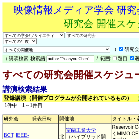
映像情報メディア学会 研
研究会 開催ス
（
研究会
（
講演検索
検索語:
/ 範囲:
題目
すべての研究会開催スケジュ
講演検索結果
登録講演（開催プログラムが公開されているもの）
1件中 1～1件目
研究会
発表日時
開催地
タイトル・
Reservoir
室蘭工業大学
くMIMO-
BCT
,
IEEE-
北
（ハイブリッド開