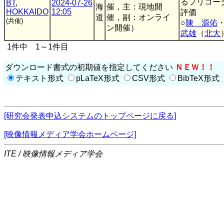
るプリコー
BT
,
2024-07-26
海
催，主：現地開
HOKKAIDO
12:05
評価
道
催，副：オンライ
(共催)
○
陳 源佑
ン開催）
武雄
（
北大
1件中 1～1件目
ダウンロード書式の初期値を指定してください
ＮＥＷ！！
テキスト形式
pLaTeX形式
CSV形式
BibTeX形式
[研究会発表申込システムのトップページに戻る]
[映像情報メディア学会ホームページ]
ITE / 映像情報メディア学会