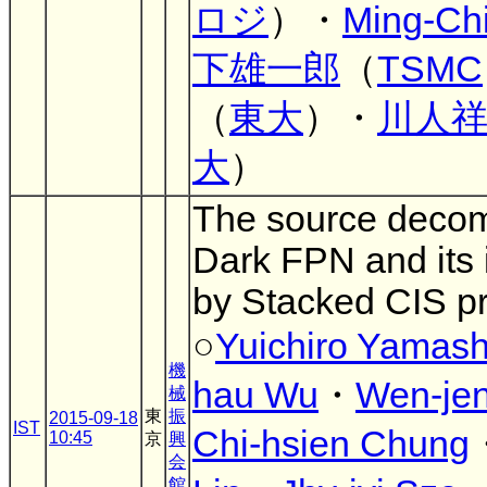
ロジ
）・
Ming-Ch
下雄一郎
（
TSMC
（
東大
）・
川人
大
）
The source decom
Dark FPN and its
by Stacked CIS p
○
Yuichiro Yamash
機
hau Wu
・
Wen-je
械
東
振
2015-09-18
IST
Chi-hsien Chung
10:45
京
興
会
館