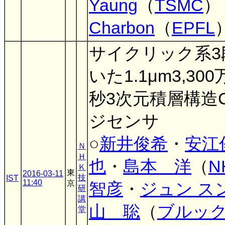
Yaung
（
TSMC
）
Charbon
（
EPFL
サイクリック系3
いた1.1μm3,30
秒3次元積層構造
ジセンサ
○
新井俊希
・
安江
Ｎ
Ｈ
也
・
島本 洋
（
N
Ｋ
東
2016-03-11
技
IST
11:40
京
智彦
・
ジュン ス
研
講
山 聡
（
ブルッ
堂