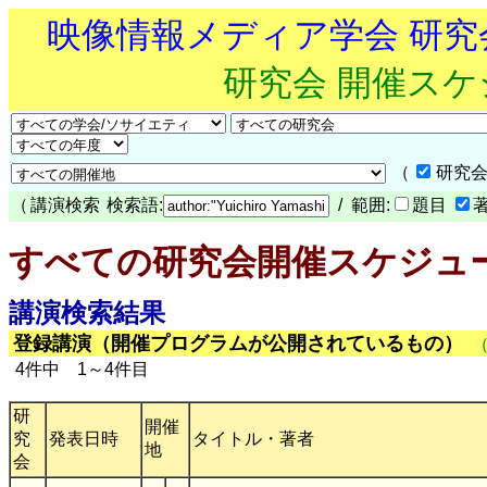
映像情報メディア学会 研
研究会 開催ス
（
研究会
（
講演検索
検索語:
/ 範囲:
題目
すべての研究会開催スケジュ
講演検索結果
登録講演（開催プログラムが公開されているもの）
4件中 1～4件目
研
開催
究
発表日時
タイトル・著者
地
会