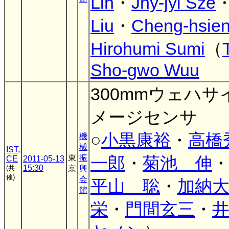
Lin
・
Jhy-jyi Sze
Liu
・
Cheng-hsien
Hirohumi Sumi
（
Sho-gwo Wuu
300mmウェハサ
メージセンサ
○
小黒康裕
・
高橋
機
械
IST
,
東
振
一郎
・
菊池 伸
CE
2011-05-13
15:30
(共
京
興
催)
会
平山 聡
・
加納
館
栄
・
門間玄三
・