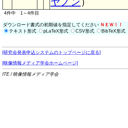
ヤノン
）
4件中 1～4件目
ダウンロード書式の初期値を指定してください
ＮＥＷ！！
テキスト形式
pLaTeX形式
CSV形式
BibTeX形式
[研究会発表申込システムのトップページに戻る]
[映像情報メディア学会ホームページ]
ITE / 映像情報メディア学会