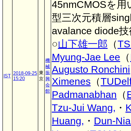
45nmCMOSを
型三次元積層single
avalance diode
○
山下雄一郎
（
T
Myung-Jae Lee
（
機
械
Augusto Ronchini
東
振
2018-09-25
IST
15:20
Ximenes
（
TUDelf
京
興
会
館
Padmanabhan
（
Tzu-Jui Wang,
・
K
Huang,
・
Dun-Nia