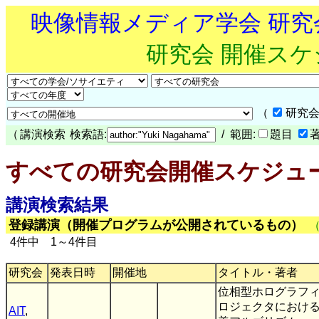
映像情報メディア学会 研
研究会 開催ス
（
研究会
（
講演検索
検索語:
/ 範囲:
題目
すべての研究会開催スケジュ
講演検索結果
登録講演（開催プログラムが公開されているもの）
4件中 1～4件目
研究会
発表日時
開催地
タイトル・著者
位相型ホログラフ
ロジェクタにおけ
AIT
,