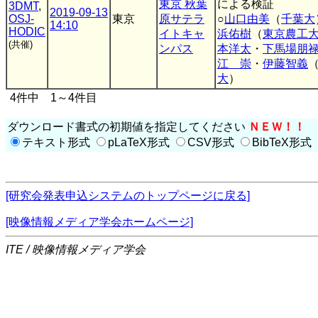
東京 秋葉
による検証
3DMT
,
2019-09-13
OSJ-
東京
原サテラ
○
山口由美
（
千葉大
14:10
HODIC
イトキャ
浜佑樹
（
東京農工
(共催)
ンパス
本洋太
・
下馬場朋
江 崇
・
伊藤智義
大
）
4件中 1～4件目
ダウンロード書式の初期値を指定してください
ＮＥＷ！！
テキスト形式
pLaTeX形式
CSV形式
BibTeX形式
[研究会発表申込システムのトップページに戻る]
[映像情報メディア学会ホームページ]
ITE / 映像情報メディア学会