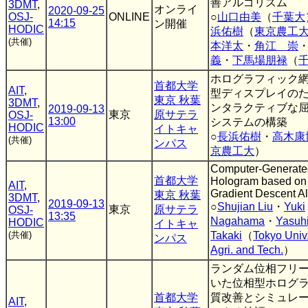
善アルゴリズム
3DMT
,
オンライ
2020-09-25
OSJ-
ONLINE
○
山口由美
（
千葉大
14:15
ン開催
HODIC
浜佑樹
（
東京農工
(共催)
本洋太
・
角江 崇
義
・
下馬場朋禄
（
ホログラフィック
首都大学
AIT
,
型ディスプレイの
東京 秋葉
3DMT
,
ンタラクティブな
2019-09-13
東京
原サテラ
OSJ-
13:00
システムの構築
HODIC
イトキャ
○
長浜佑樹
・
高木康
(共催)
ンパス
京農工大
）
Computer-Generate
首都大学
Hologram based on
AIT
,
Gradient Descent A
東京 秋葉
3DMT
,
2019-09-13
○
Shujian Liu
・
Yuki
東京
原サテラ
OSJ-
13:35
Nagahama
・
Yasuh
HODIC
イトキャ
(共催)
Takaki
（
Tokyo Univ.
ンパス
Agri. and Tech.
）
ランダム位相フリ
いた位相型ホログ
首都大学
質改善とシミュレ
AIT
,