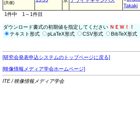
京
テライトキャンパス
(共催)
Takaki
1件中 1～1件目
ダウンロード書式の初期値を指定してください
ＮＥＷ！！
テキスト形式
pLaTeX形式
CSV形式
BibTeX形式
[研究会発表申込システムのトップページに戻る]
[映像情報メディア学会ホームページ]
ITE / 映像情報メディア学会