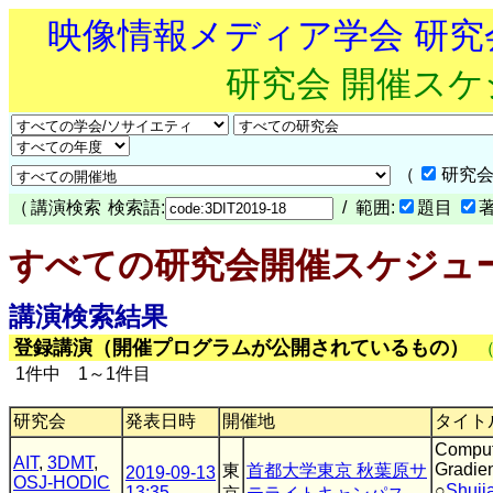
映像情報メディア学会 研
研究会 開催ス
（
研究会
（
講演検索
検索語:
/ 範囲:
題目
すべての研究会開催スケジュ
講演検索結果
登録講演（開催プログラムが公開されているもの）
1件中 1～1件目
研究会
発表日時
開催地
タイト
Comput
AIT
,
3DMT
,
Gradien
東
首都大学東京 秋葉原サ
2019-09-13
OSJ-HODIC
○
Shuji
13:35