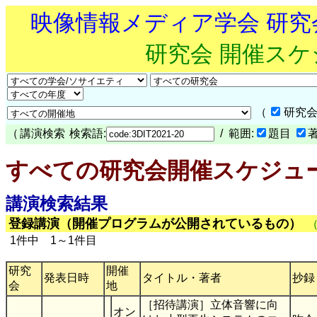
映像情報メディア学会 研
研究会 開催ス
（
研究会
（
講演検索
検索語:
/ 範囲:
題目
すべての研究会開催スケジュ
講演検索結果
登録講演（開催プログラムが公開されているもの）
1件中 1～1件目
研究
開催
発表日時
タイトル・著者
抄録
会
地
［招待講演］立体音響に向
オン