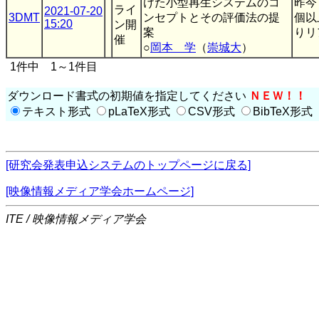
けた小型再生システムのコ
昨今
ライ
2021-07-20
3DMT
ンセプトとその評価法の提
個以
15:20
ン開
案
りリ
催
○
岡本 学
（
崇城大
）
1件中 1～1件目
ダウンロード書式の初期値を指定してください
ＮＥＷ！！
テキスト形式
pLaTeX形式
CSV形式
BibTeX形式
[研究会発表申込システムのトップページに戻る]
[映像情報メディア学会ホームページ]
ITE / 映像情報メディア学会