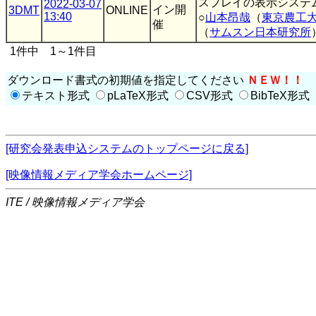
スプレイの表示システ
2022-03-07
イン開
3DMT
ONLINE
13:40
○
山本昂哉
（
東京農工
催
（
サムスン日本研究所
1件中 1～1件目
ダウンロード書式の初期値を指定してください
ＮＥＷ！！
テキスト形式
pLaTeX形式
CSV形式
BibTeX形式
[研究会発表申込システムのトップページに戻る]
[映像情報メディア学会ホームページ]
ITE / 映像情報メディア学会