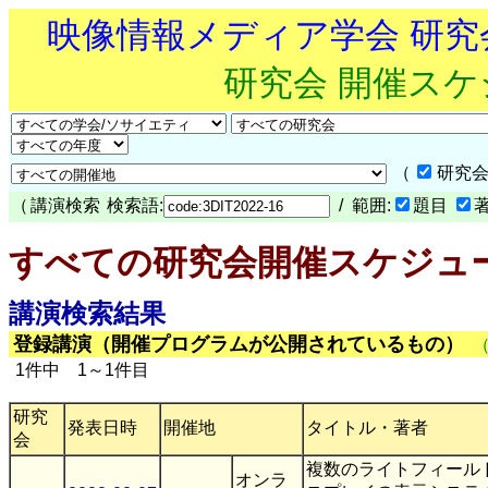
映像情報メディア学会 研
研究会 開催ス
（
研究会
（
講演検索
検索語:
/ 範囲:
題目
すべての研究会開催スケジュ
講演検索結果
登録講演（開催プログラムが公開されているもの）
1件中 1～1件目
研究
発表日時
開催地
タイトル・著者
会
複数のライトフィール
オンラ