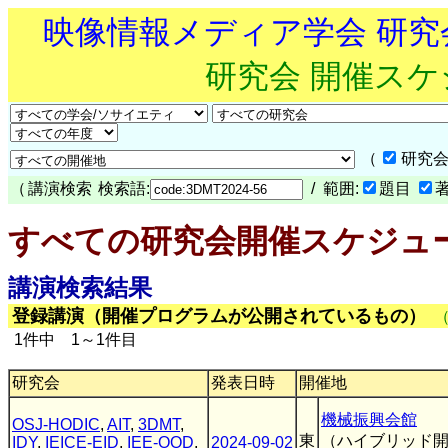
映像情報メディア学会 研
研究会 開催ス
（
研究会
（
講演検索
検索語:
/ 範囲:
題目
すべての研究会開催スケジュ
講演検索結果
登録講演（開催プログラムが公開されているもの）
1件中 1～1件目
研究会
発表日時
開催地
機械振興会館
OSJ-HODIC
,
AIT
,
3DMT
,
東
（ハイブリッド
IDY
,
IEICE-EID
,
IEE-OQD
,
2024-09-02