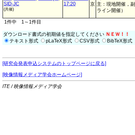
SID-JC
17:20
京
主：現地開催，
(共催)
ライン開催）
1件中 1～1件目
ダウンロード書式の初期値を指定してください
ＮＥＷ！！
テキスト形式
pLaTeX形式
CSV形式
BibTeX形式
[研究会発表申込システムのトップページに戻る]
[映像情報メディア学会ホームページ]
ITE / 映像情報メディア学会