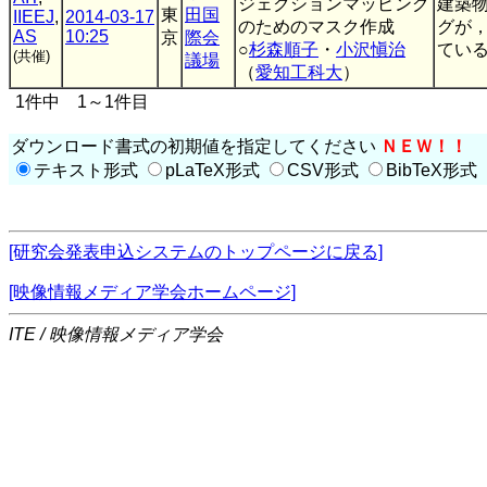
ジェクションマッピング
建築
東
田国
IIEEJ
,
2014-03-17
のためのマスク作成
グが
AS
10:25
京
際会
○
杉森順子
・
小沢愼治
ている
(共催)
議場
（
愛知工科大
）
1件中 1～1件目
ダウンロード書式の初期値を指定してください
ＮＥＷ！！
テキスト形式
pLaTeX形式
CSV形式
BibTeX形式
[研究会発表申込システムのトップページに戻る]
[映像情報メディア学会ホームページ]
ITE / 映像情報メディア学会