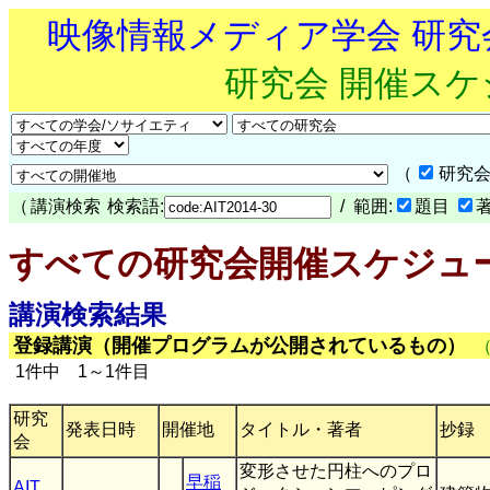
映像情報メディア学会 研
研究会 開催ス
（
研究会
（
講演検索
検索語:
/ 範囲:
題目
すべての研究会開催スケジュ
講演検索結果
登録講演（開催プログラムが公開されているもの）
1件中 1～1件目
研究
発表日時
開催地
タイトル・著者
抄録
会
変形させた円柱へのプロ
早稲
AIT
,