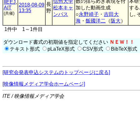
信州大学
数の揺らめき表現を付
本研
IIEEJ
,
長
2018-08-09
AIT
松本キャ
加した動画生成
する
13:35
野
(共催)
ンパス
○
永野靖子
・
吉田大
し,
海
・
飯國洋二
（
阪大
）
1件中 1～1件目
ダウンロード書式の初期値を指定してください
ＮＥＷ！！
テキスト形式
pLaTeX形式
CSV形式
BibTeX形式
[研究会発表申込システムのトップページに戻る]
[映像情報メディア学会ホームページ]
ITE / 映像情報メディア学会