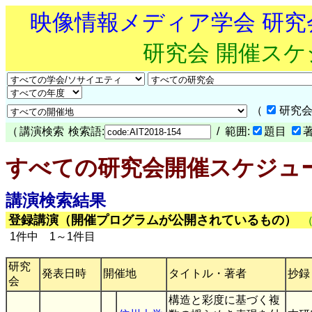
映像情報メディア学会 研
研究会 開催ス
（
研究会
（
講演検索
検索語:
/ 範囲:
題目
すべての研究会開催スケジュ
講演検索結果
登録講演（開催プログラムが公開されているもの）
1件中 1～1件目
研究
発表日時
開催地
タイトル・著者
抄録
会
構造と彩度に基づく複