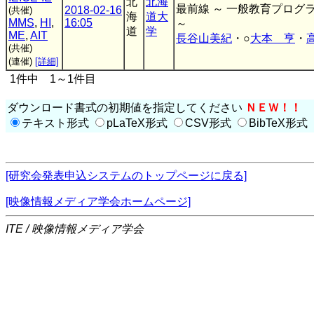
北
北海
最前線 ～ 一般教育プロ
2018-02-16
(共催)
海
道大
MMS
,
HI
,
16:05
～
道
学
ME
,
AIT
長谷山美紀
・○
大本 亨
・
(共催)
(連催)
[詳細]
1件中 1～1件目
ダウンロード書式の初期値を指定してください
ＮＥＷ！！
テキスト形式
pLaTeX形式
CSV形式
BibTeX形式
[研究会発表申込システムのトップページに戻る]
[映像情報メディア学会ホームページ]
ITE / 映像情報メディア学会