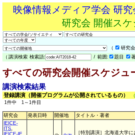
映像情報メディア学会 研
研究会 開催ス
（
研究会
（
講演検索
検索語:
/ 範囲:
題目
すべての研究会開催スケジュ
講演検索結果
登録講演（開催プログラムが公開されているもの）
1件中 1～1件目
研究会
発表日時
開催地
タイトル・著者
IEICE-
ITS
,
［特別講演］北海道大学に
IEICE-IE