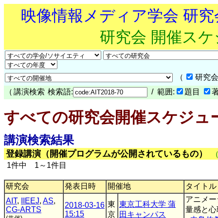
映像情報メディア学会 研
研究会 開催ス
（
研究会
（
講演検索
検索語:
/ 範囲:
題目
すべての研究会開催スケジュ
講演検索結果
登録講演（開催プログラムが公開されているもの）
1件中 1～1件目
研究会
発表日時
開催地
タイトル
アニメー
AIT
,
IIEEJ
,
AS
,
東
東京工科大学 蒲
2018-03-16
CG-ARTS
量感と心
15:15
京
田キャンパス