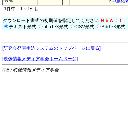
(共催)
○
中島佑
1件中 1～1件目
ダウンロード書式の初期値を指定してください
ＮＥＷ！！
テキスト形式
pLaTeX形式
CSV形式
BibTeX形式
[研究会発表申込システムのトップページに戻る]
[映像情報メディア学会ホームページ]
ITE / 映像情報メディア学会