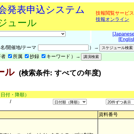
究会発表申込システム
技報閲覧サービス
技報オンライン
ケジュール
[Japanese
[Englis
名/開催地/テーマ
）→
著者
所属
抄録
キーワード
）→
ール
(検索条件: すべての年度)
（日付・降順）
/
資料番号