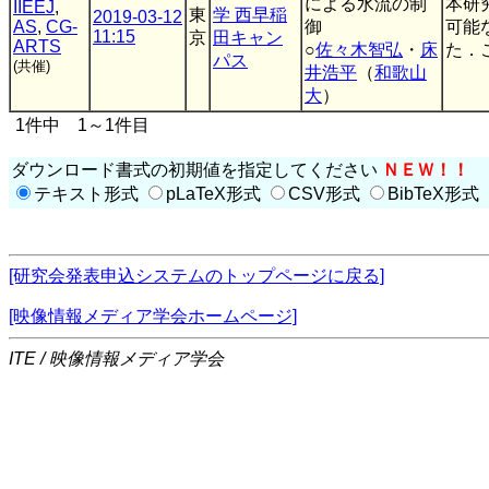
による水流の制
本研
IIEEJ
,
東
学 西早稲
2019-03-12
AS
,
CG-
御
可能
11:15
京
田キャン
ARTS
○
佐々木智弘
・
床
た．
パス
(共催)
井浩平
（
和歌山
大
）
1件中 1～1件目
ダウンロード書式の初期値を指定してください
ＮＥＷ！！
テキスト形式
pLaTeX形式
CSV形式
BibTeX形式
[研究会発表申込システムのトップページに戻る]
[映像情報メディア学会ホームページ]
ITE / 映像情報メディア学会