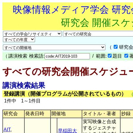
映像情報メディア学会 研
研究会 開催ス
（
研究会
（
講演検索
検索語:
/ 範囲:
題目
すべての研究会開催スケジュ
講演検索結果
登録講演（開催プログラムが公開されているもの）
1件中 1～1件目
研究会
発表日時
開催地
タイトル・著者
抄録
実写映像と合成
するジェスチャ
AIT
,
早稲田大