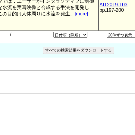
究では，ユーザーがインタラクティブに制御
AIT2019-103
な水流を実写映像と合成する手法を開発し
pp.197-200
この目的は人体周りに水流を発生...
[more]
/