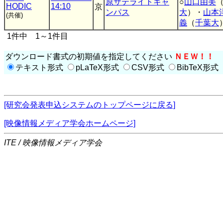
原サテライトキャ
○
山口由美
HODIC
14:10
京
ンパス
大
）・
山本
(共催)
義
（
千葉大
1件中 1～1件目
ダウンロード書式の初期値を指定してください
ＮＥＷ！！
テキスト形式
pLaTeX形式
CSV形式
BibTeX形式
[研究会発表申込システムのトップページに戻る]
[映像情報メディア学会ホームページ]
ITE / 映像情報メディア学会