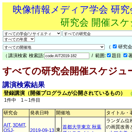
映像情報メディア学会 研
研究会 開催ス
（
研究会
（
講演検索
検索語:
/ 範囲:
題目
すべての研究会開催スケジュ
講演検索結果
登録講演（開催プログラムが公開されているもの）
1件中 1～1件目
研究会
発表日時
開催地
タイトル・
ランダム位
AIT
,
3DMT
,
首都大学東京 秋葉
の画質改善
東
OSJ-
2019-09-13