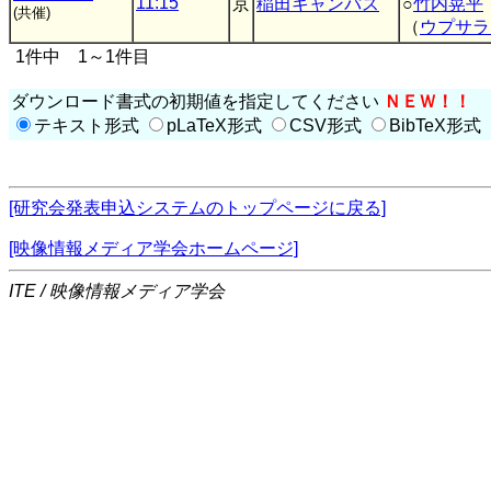
11:15
京
稲田キャンパス
○
竹内晃平
(共催)
（
ウプサラ
1件中 1～1件目
ダウンロード書式の初期値を指定してください
ＮＥＷ！！
テキスト形式
pLaTeX形式
CSV形式
BibTeX形式
[研究会発表申込システムのトップページに戻る]
[映像情報メディア学会ホームページ]
ITE / 映像情報メディア学会