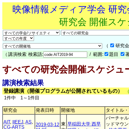
映像情報メディア学会 研
研究会 開催ス
（
研究会
（
講演検索
検索語:
/ 範囲:
題目
すべての研究会開催スケジュ
講演検索結果
登録講演（開催プログラムが公開されているもの）
1件中 1～1件目
研究会
発表日時
開催地
タイトル・
バーチャル
AIT
,
IIEEJ
,
AS
,
東
早稲田大学 西早
ッドマウン
2019-03-12
CG-ARTS