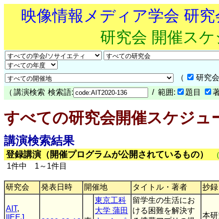
映像情報メディア学会 研
研究会 開催ス
（
研究会
（
講演検索
検索語:
/ 範囲:
題目
すべての研究会開催スケジュ
講演検索結果
登録講演（開催プログラムが公開されているもの）
1件中 1～1件目
研究会
発表日時
開催地
タイトル・著者
抄録
東京工科
留学生の生活にお
AIT
,
大学 蒲田
ける困難を解決す
本研
IIEEJ
,