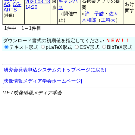
東
キャンパ
る携帯アプリの提
2020-03-13
おけ
AS
,
CG-
14:20
京
ス
案
ARTS
面す
（開催中
○
許 子皓
・
佐々
(共催)
止）
木和郎
（
工科大
）
1件中 1～1件目
ダウンロード書式の初期値を指定してください
ＮＥＷ！！
テキスト形式
pLaTeX形式
CSV形式
BibTeX形式
[研究会発表申込システムのトップページに戻る]
[映像情報メディア学会ホームページ]
ITE / 映像情報メディア学会