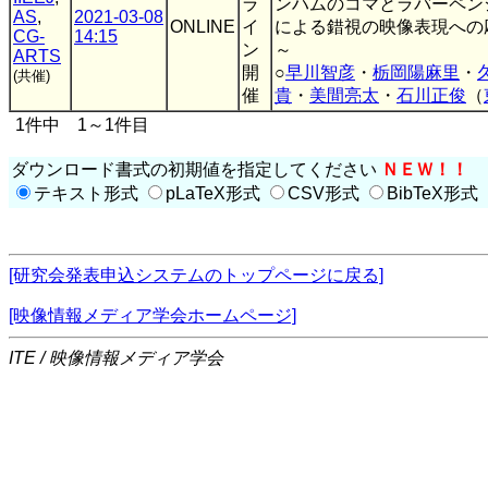
ラ
ンハムのコマとラバーペン
AS
,
2021-03-08
ONLINE
イ
による錯視の映像表現への
CG-
14:15
ン
～
ARTS
開
○
早川智彦
・
栃岡陽麻里
・
(共催)
催
貴
・
美間亮太
・
石川正俊
（
1件中 1～1件目
ダウンロード書式の初期値を指定してください
ＮＥＷ！！
テキスト形式
pLaTeX形式
CSV形式
BibTeX形式
[研究会発表申込システムのトップページに戻る]
[映像情報メディア学会ホームページ]
ITE / 映像情報メディア学会