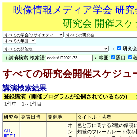
映像情報メディア学会 研
研究会 開催ス
（
研究会
（
講演検索
検索語:
/ 範囲:
題目
すべての研究会開催スケジュ
講演検索結果
登録講演（開催プログラムが公開されているもの）
1件中 1～1件目
研究会
発表日時
開催地
タイトル・著者
オ
色と形に関する2種の錯視
AIT
,
ン
知覚のフレームレート依存性
IIEEJ
,