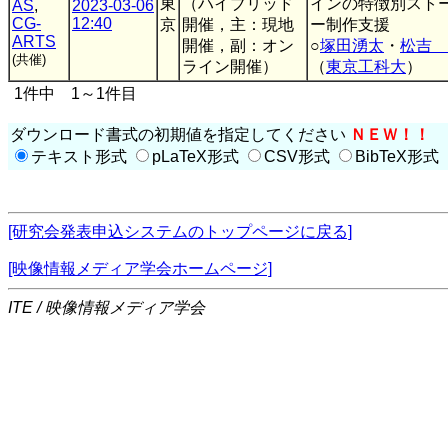
東
（ハイブリッド
インの特徴別スト
AS
,
2023-03-06
CG-
12:40
京
開催，主：現地
ー制作支援
ARTS
開催，副：オン
○
塚田湧太
・
松吉 
(共催)
ライン開催）
（
東京工科大
）
1件中 1～1件目
ダウンロード書式の初期値を指定してください
ＮＥＷ！！
テキスト形式
pLaTeX形式
CSV形式
BibTeX形式
[研究会発表申込システムのトップページに戻る]
[映像情報メディア学会ホームページ]
ITE / 映像情報メディア学会