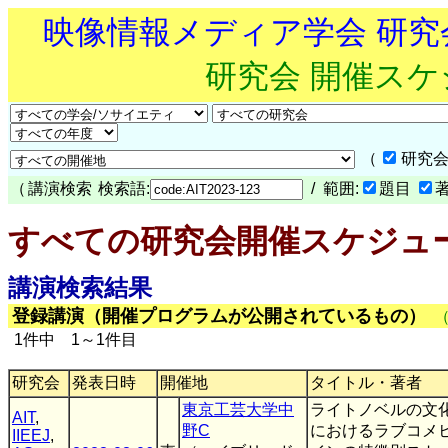
映像情報メディア学会 研
研究会 開催ス
（
研究会
（
講演検索
検索語:
/ 範囲:
題目
すべての研究会開催スケジュ
講演検索結果
登録講演（開催プログラムが公開されているもの）
1件中 1～1件目
研究会
発表日時
開催地
タイトル・著者
東京工芸大学中
ライトノベルの文
AIT
,
野C
におけるラブコメ
IIEEJ
,