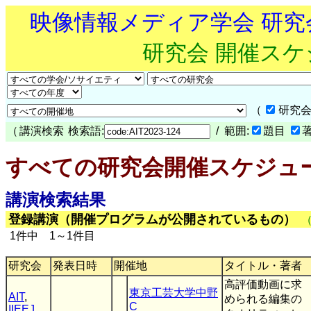
映像情報メディア学会 研
研究会 開催ス
（
研究会
（
講演検索
検索語:
/ 範囲:
題目
すべての研究会開催スケジュ
講演検索結果
登録講演（開催プログラムが公開されているもの）
1件中 1～1件目
研究会
発表日時
開催地
タイトル・著者
高評価動画に求
東京工芸大学中野
AIT
,
められる編集の
C
IIEEJ
,