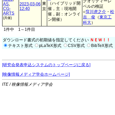
クオリティーレ
（ハイブリッド開
東
AS
,
2023-03-06
ベルの検証
CG-
12:40
催，主：現地開
京
○
窪川虎之介
・
松
ARTS
催，副：オンライ
吉 俊
（
東京工
(共催)
ン開催）
科大
）
1件中 1～1件目
ダウンロード書式の初期値を指定してください
ＮＥＷ！！
テキスト形式
pLaTeX形式
CSV形式
BibTeX形式
[研究会発表申込システムのトップページに戻る]
[映像情報メディア学会ホームページ]
ITE / 映像情報メディア学会