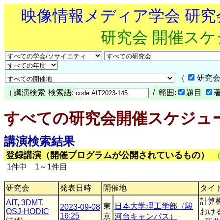
映像情報メディア学会 研
研究会 開催ス
（
研究会
（
講演検索
検索語:
/ 範囲:
題目
すべての研究会開催スケジュ
講演検索結果
登録講演（開催プログラムが公開されているもの）
1件中 1～1件目
研究会
発表日時
開催地
タイ
計算
AIT
,
3DMT
,
東
日本大学理工学部（駿
2023-09-08
OSJ-HODIC
おけ
16:25
京
河台キャンパス）