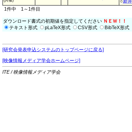
(共催)
○
新
1件中 1～1件目
ダウンロード書式の初期値を指定してください
ＮＥＷ！！
テキスト形式
pLaTeX形式
CSV形式
BibTeX形式
[研究会発表申込システムのトップページに戻る]
[映像情報メディア学会ホームページ]
ITE / 映像情報メディア学会