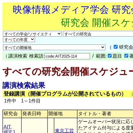
映像情報メディア学会 研
研究会 開催ス
（
研究会
（
講演検索
検索語:
/ 範囲:
題目
すべての研究会開催スケジュ
講演検索結果
登録講演（開催プログラムが公開されているもの）
1件中 1～1件目
研究会
発表日時
開催地
タイトル・著者
ゲームオーバー状況に応
AIT
,
たアイテム付与による度
東京工芸
IIEEJ
,