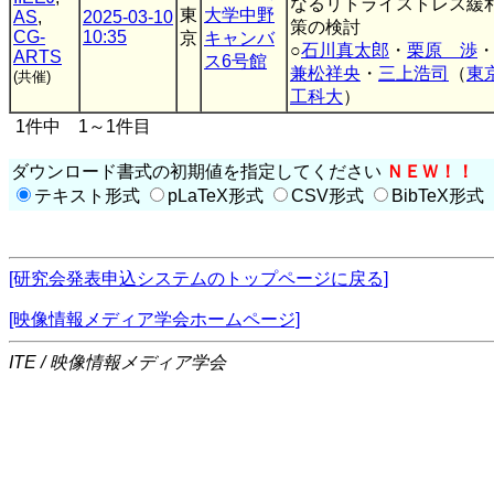
なるリトライストレス緩
東
大学中野
AS
,
2025-03-10
策の検討
CG-
10:35
京
キャンバ
○
石川真太郎
・
栗原 渉
ARTS
ス6号館
兼松祥央
・
三上浩司
（
東
(共催)
工科大
）
1件中 1～1件目
ダウンロード書式の初期値を指定してください
ＮＥＷ！！
テキスト形式
pLaTeX形式
CSV形式
BibTeX形式
[研究会発表申込システムのトップページに戻る]
[映像情報メディア学会ホームページ]
ITE / 映像情報メディア学会