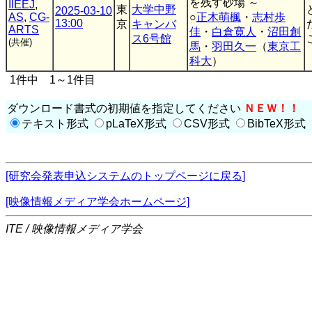
を残す砂場 ～
IIEEJ
,
東
大学中野
2025-03-10
AS
,
CG-
○
正木萌楓
・
志村歩
13:00
京
キャンバ
ARTS
佳
・
白倉寛人
・
沼田創
ス6号館
こ
(共催)
馬
・
羽田久一
（
東京工
科大
）
1件中 1～1件目
ダウンロード書式の初期値を指定してください
ＮＥＷ！！
テキスト形式
pLaTeX形式
CSV形式
BibTeX形式
[研究会発表申込システムのトップページに戻る]
[映像情報メディア学会ホームページ]
ITE / 映像情報メディア学会