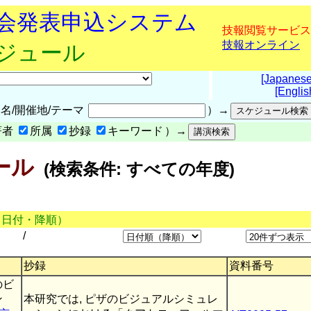
究会発表申込システム
技報閲覧サービス
技報オンライン
ケジュール
[Japanese
[Englis
名/開催地/テーマ
）→
著者
所属
抄録
キーワード
）→
ール
(検索条件: すべての年度)
（日付・降順）
/
抄録
資料番号
のビ
ン
本研究では, ピザのビジュアルシミュレ