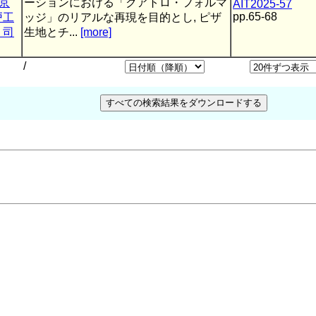
京
ーションにおける「クアトロ・フォルマ
AIT2025-57
pp.65-68
戸工
ッジ」のリアルな再現を目的とし, ピザ
 司
生地とチ...
[more]
/