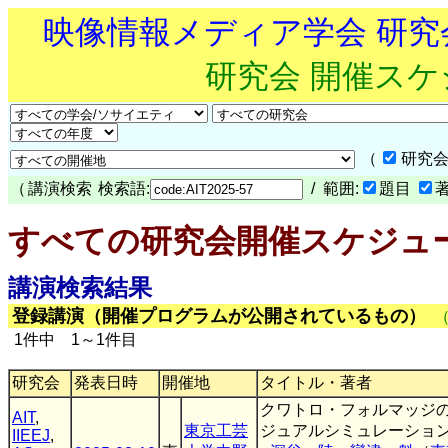
映像情報メディア学会 研
研究会 開催ス
（
研究会
（
講演検索
検索語:
/ 範囲:
題目
すべての研究会開催スケジュ
講演検索結果
登録講演（開催プログラムが公開されているもの）
1件中 1～1件目
研究会
発表日時
開催地
タイトル・著者
クワトロ・フォルマッジ
AIT
,
東京工芸
ジュアルシミュレーショ
IIEEJ
,