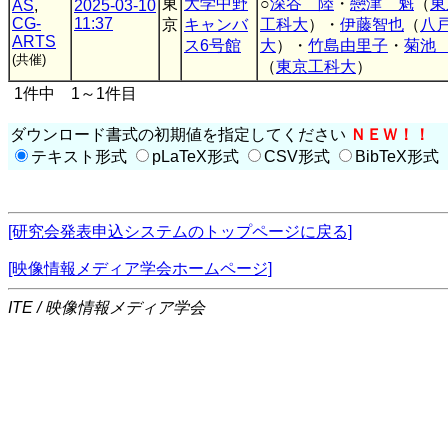
東
大学中野
○
深谷 陸
・
戀津 魁
（
東
AS
,
2025-03-10
CG-
11:37
京
キャンバ
工科大
）・
伊藤智也
（
八
ARTS
ス6号館
大
）・
竹島由里子
・
菊池
(共催)
（
東京工科大
）
1件中 1～1件目
ダウンロード書式の初期値を指定してください
ＮＥＷ！！
テキスト形式
pLaTeX形式
CSV形式
BibTeX形式
[研究会発表申込システムのトップページに戻る]
[映像情報メディア学会ホームページ]
ITE / 映像情報メディア学会