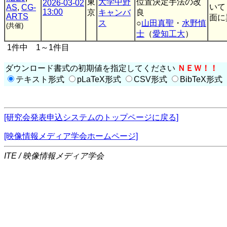
東
大学中野
位置決定手法の改
2026-03-02
いて
AS
,
CG-
13:00
京
キャンバ
良
ARTS
面に
ス
○
山田真聖
・
水野慎
(共催)
士
（
愛知工大
）
1件中 1～1件目
ダウンロード書式の初期値を指定してください
ＮＥＷ！！
テキスト形式
pLaTeX形式
CSV形式
BibTeX形式
[研究会発表申込システムのトップページに戻る]
[映像情報メディア学会ホームページ]
ITE / 映像情報メディア学会