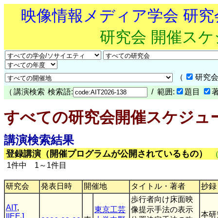
映像情報メディア学会 研
研究会 開催ス
（
研究会
（
講演検索
検索語:
/ 範囲:
題目
すべての研究会開催スケジュ
講演検索結果
登録講演（開催プログラムが公開されているもの）
1件中 1～1件目
研究会
発表日時
開催地
タイトル・著者
抄録
歩行者向け床面映
AIT
,
東京工芸
像提示手法の表示
本研
IIEEJ
,