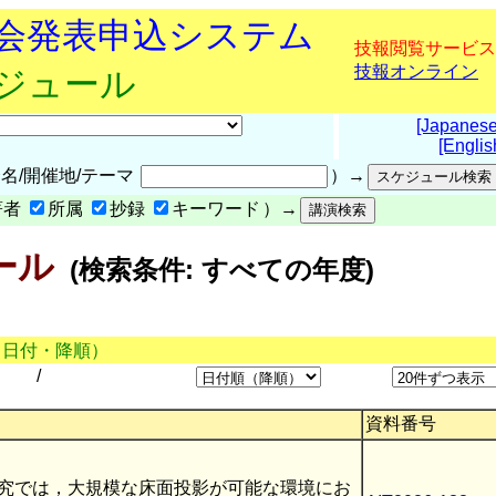
究会発表申込システム
技報閲覧サービス
技報オンライン
ケジュール
[Japanese
[Englis
名/開催地/テーマ
）→
著者
所属
抄録
キーワード
）→
ール
(検索条件: すべての年度)
（日付・降順）
/
資料番号
究では，大規模な床面投影が可能な環境にお