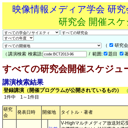
映像情報メディア学会 研
研究会 開催ス
（
研究会
（
講演検索
検索語:
/ 範囲:
題目
すべての研究会開催スケジュ
講演検索結果
登録講演（開催プログラムが公開されているもの）
1件中 1～1件目
研究
発表日時
開催地
タイトル・著者
会
V-Highマルチメディア放送対応