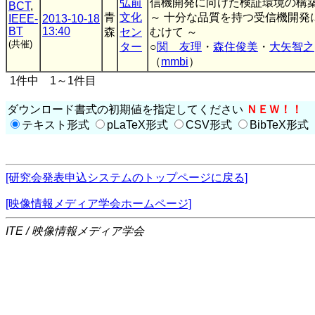
弘前
信機開発に向けた検証環境の構
BCT
,
青
文化
～ 十分な品質を持つ受信機開発
IEEE-
2013-10-18
BT
13:40
森
セン
むけて ～
(共催)
ター
○
関 友理
・
森住俊美
・
大矢智之
（
mmbi
）
1件中 1～1件目
ダウンロード書式の初期値を指定してください
ＮＥＷ！！
テキスト形式
pLaTeX形式
CSV形式
BibTeX形式
[研究会発表申込システムのトップページに戻る]
[映像情報メディア学会ホームページ]
ITE / 映像情報メディア学会