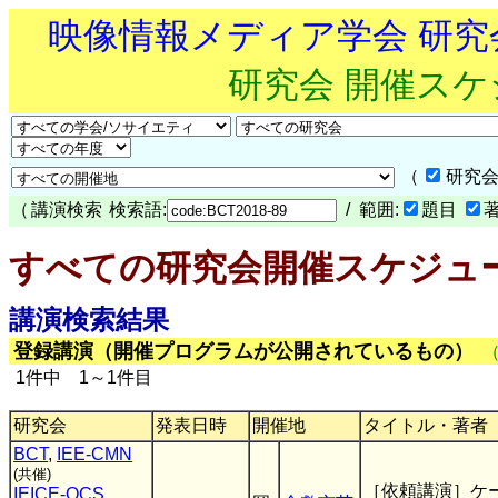
映像情報メディア学会 研
研究会 開催ス
（
研究会
（
講演検索
検索語:
/ 範囲:
題目
すべての研究会開催スケジュ
講演検索結果
登録講演（開催プログラムが公開されているもの）
1件中 1～1件目
研究会
発表日時
開催地
タイトル・著者
BCT
,
IEE-CMN
(共催)
［依頼講演］ケ
IEICE-OCS
,