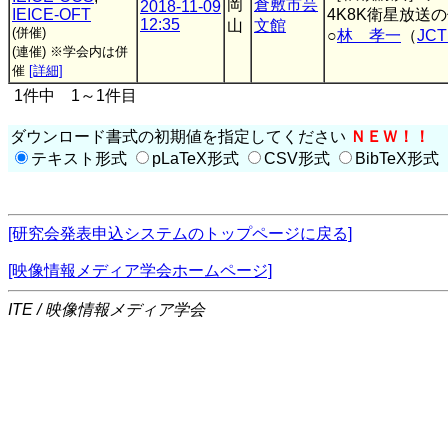
岡
倉敷市芸
2018-11-09
IEICE-OFT
4K8K衛星放送
12:35
山
文館
(併催)
○
林 孝一
（
JC
(連催)
※学会内は併
催
[詳細]
1件中 1～1件目
ダウンロード書式の初期値を指定してください
ＮＥＷ！！
テキスト形式
pLaTeX形式
CSV形式
BibTeX形式
[研究会発表申込システムのトップページに戻る]
[映像情報メディア学会ホームページ]
ITE / 映像情報メディア学会