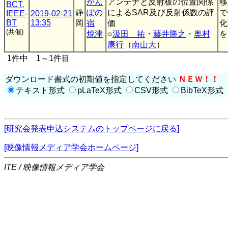
かん
アンテナと反射板の位置関係
移
BCT
,
静
ぽの
によるSAR及び反射係数の評
で
IEEE-
2019-02-21
BT
13:35
岡
宿
価
化
(共催)
焼津
○
汲田 祐
・
藤井勝之
・
奥村
を.
康行
（
南山大
）
1件中 1～1件目
ダウンロード書式の初期値を指定してください
ＮＥＷ！！
テキスト形式
pLaTeX形式
CSV形式
BibTeX形式
[研究会発表申込システムのトップページに戻る]
[映像情報メディア学会ホームページ]
ITE / 映像情報メディア学会