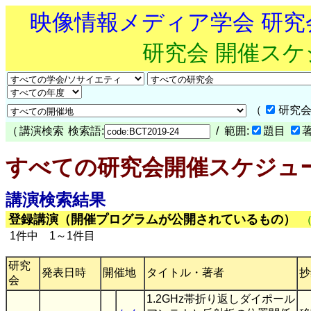
映像情報メディア学会 研
研究会 開催ス
（
研究会
（
講演検索
検索語:
/ 範囲:
題目
すべての研究会開催スケジュ
講演検索結果
登録講演（開催プログラムが公開されているもの）
1件中 1～1件目
研究
発表日時
開催地
タイトル・著者
抄
会
1.2GHz帯折り返しダイポール