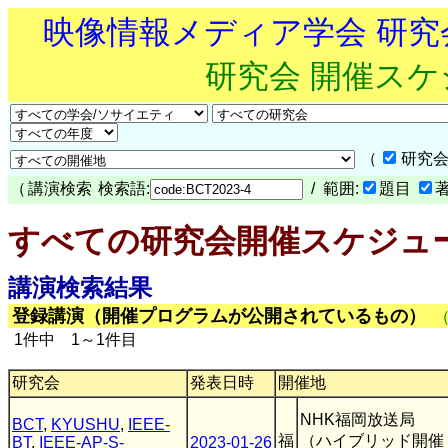
映像情報メディア学会 研
研究会 開催ス
（
研究会
（
講演検索
検索語:
/ 範囲:
題目
すべての研究会開催スケジュ
講演検索結果
登録講演（開催プログラムが公開されているもの）
1件中 1～1件目
研究会
発表日時
開催地
NHK福岡放送局
BCT
,
KYUSHU
,
IEEE-
福
（ハイブリッド開催
BT
,
IEEE-AP-S-
2023-01-26