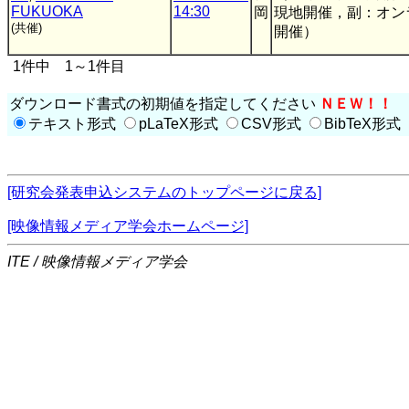
FUKUOKA
14:30
岡
現地開催，副：オン
(共催)
開催）
1件中 1～1件目
ダウンロード書式の初期値を指定してください
ＮＥＷ！！
テキスト形式
pLaTeX形式
CSV形式
BibTeX形式
[研究会発表申込システムのトップページに戻る]
[映像情報メディア学会ホームページ]
ITE / 映像情報メディア学会