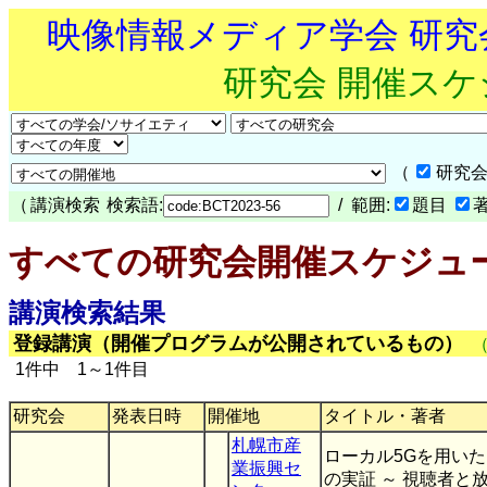
映像情報メディア学会 研
研究会 開催ス
（
研究会
（
講演検索
検索語:
/ 範囲:
題目
すべての研究会開催スケジュ
講演検索結果
登録講演（開催プログラムが公開されているもの）
1件中 1～1件目
研究会
発表日時
開催地
タイトル・著者
札幌市産
ローカル5Gを用い
業振興セ
の実証 ～ 視聴者と