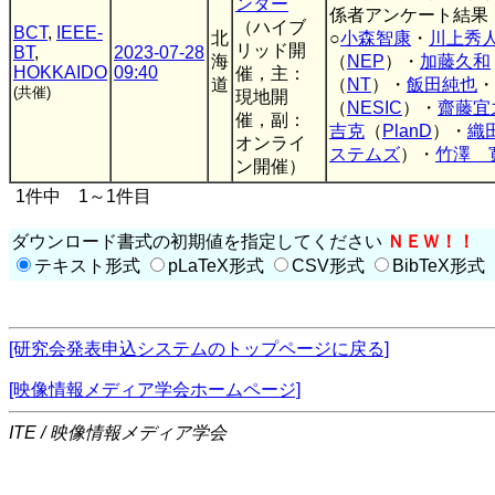
ンター
係者アンケート結果 
（ハイブ
BCT
,
IEEE-
北
○
小森智康
・
川上秀
リッド開
BT
,
2023-07-28
海
（
NEP
）・
加藤久和
HOKKAIDO
09:40
催，主：
道
（
NT
）・
飯田純也
・
(共催)
現地開
（
NESIC
）・
齋藤宜
催，副：
吉克
（
PlanD
）・
織
オンライ
ステムズ
）・
竹澤 
ン開催）
1件中 1～1件目
ダウンロード書式の初期値を指定してください
ＮＥＷ！！
テキスト形式
pLaTeX形式
CSV形式
BibTeX形式
[研究会発表申込システムのトップページに戻る]
[映像情報メディア学会ホームページ]
ITE / 映像情報メディア学会