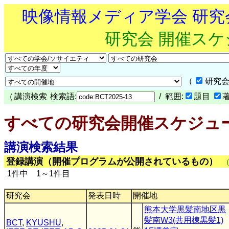
映像情報メディア学会 研
研究会 開催ス
（
研究会
（
講演検索
検索語:
/ 範囲:
題目
すべての研究会開催スケジュ
講演検索結果
登録講演（開催プログラムが公開されているもの）
1件中 1～1件目
研究会
発表日時
開催地
熊本大学黒髪南地区黒
髪南W3(共用棟黒髪1)
BCT
,
KYUSHU
,