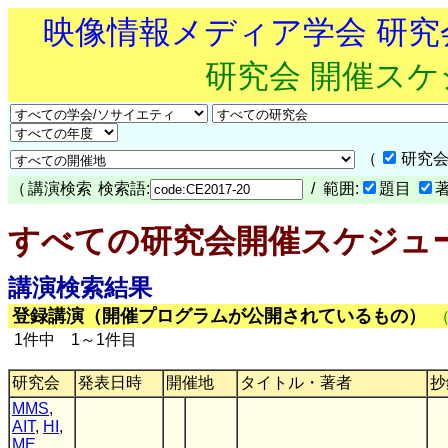
映像情報メディア学会 研
研究会 開催ス
（
研究会
（
講演検索
検索語:
/ 範囲:
題目
すべての研究会開催スケジュ
講演検索結果
登録講演（開催プログラムが公開されているもの）
1件中 1～1件目
研究会
発表日時
開催地
タイトル・著者
抄
MMS
,
AIT
,
HI
,
ME