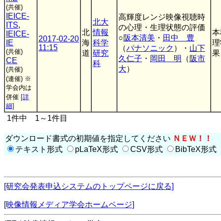
(共催)
IEICE-
高輝度レンジ映像視聴時
北大
ITS
,
の心理・生理状態の評価
北
情報
本
IEICE-
○
阪本清美
・
田中 豊
2017-02-20
IE
海
科学
理
11:15
（
パナソニック
）・
山下
(共催)
道
研究
果
久仁子
・
岡田 明
（
阪市
CE
科
大
）
(共催)
(連催)
※
学会内は
併催
[詳
細]
1件中 1～1件目
ダウンロード書式の初期値を指定してください
ＮＥＷ！！
テキスト形式
pLaTeX形式
CSV形式
BibTeX形式
[研究会発表申込システムのトップページに戻る]
[映像情報メディア学会ホームページ]