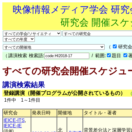
映像情報メディア学会 研
研究会 開催ス
（
研究会
（
講演検索
検索語:
/ 範囲:
題目
すべての研究会開催スケジュ
講演検索結果
登録講演（開催プログラムが公開されているもの）
1件中 1～1件目
研究会
発表日時
開催地
タイトル・著者
IEICE-ITS
,
IEICE-IE
北
背景差分法と深層学習
(共催)