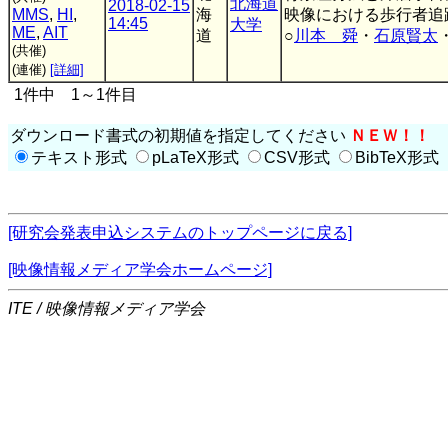
北海道
2018-02-15
MMS
,
HI
,
海
映像における歩行者追
14:45
大学
ME
,
AIT
道
○
川本 舜
・
石原賢太
(共催)
(連催)
[詳細]
1件中 1～1件目
ダウンロード書式の初期値を指定してください
ＮＥＷ！！
テキスト形式
pLaTeX形式
CSV形式
BibTeX形式
[研究会発表申込システムのトップページに戻る]
[映像情報メディア学会ホームページ]
ITE / 映像情報メディア学会