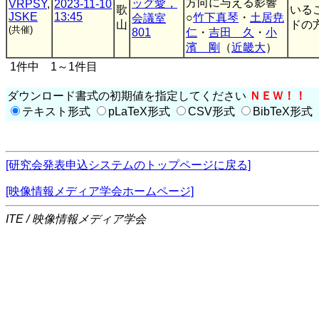
⽅向に与える影響
ッグ愛，
VRPSY
,
2023-11-10
歌
いる
JSKE
13:45
○
竹下真琴
・
土居尭
会議室
山
ドの
(共催)
801
仁
・
吉田 久
・
小
濱 剛
（
近畿大
）
1件中 1～1件目
ダウンロード書式の初期値を指定してください
ＮＥＷ！！
テキスト形式
pLaTeX形式
CSV形式
BibTeX形式
[研究会発表申込システムのトップページに戻る]
[映像情報メディア学会ホームページ]
ITE / 映像情報メディア学会