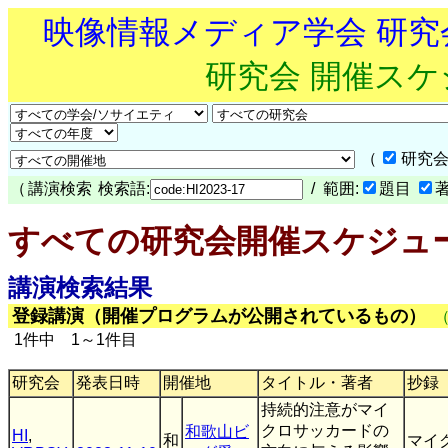
映像情報メディア学会 研
研究会 開催ス
（
研究会
（
講演検索
検索語:
/ 範囲:
題目
すべての研究会開催スケジュ
講演検索結果
登録講演（開催プログラムが公開されているもの）
1件中 1～1件目
研究会
発表日時
開催地
タイトル・著者
抄録
持続的注意がマイ
クロサッカードの
和歌山ビ
HI
,
和
マイ