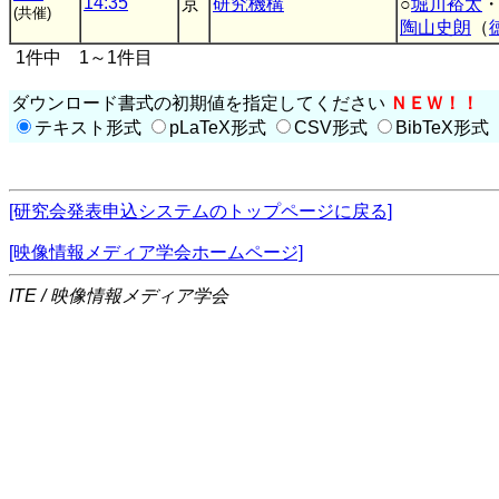
14:35
京
研究機構
○
堀川裕太
(共催)
陶山史朗
（
1件中 1～1件目
ダウンロード書式の初期値を指定してください
ＮＥＷ！！
テキスト形式
pLaTeX形式
CSV形式
BibTeX形式
[研究会発表申込システムのトップページに戻る]
[映像情報メディア学会ホームページ]
ITE / 映像情報メディア学会