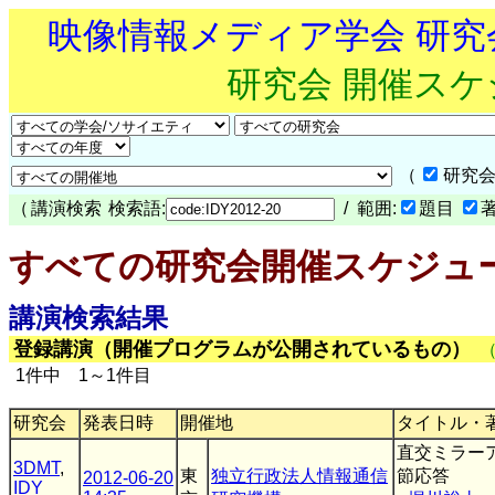
映像情報メディア学会 研
研究会 開催ス
（
研究会
（
講演検索
検索語:
/ 範囲:
題目
すべての研究会開催スケジュ
講演検索結果
登録講演（開催プログラムが公開されているもの）
1件中 1～1件目
研究会
発表日時
開催地
タイトル・
直交ミラー
3DMT
,
東
独立行政法人情報通信
節応答
2012-06-20
IDY