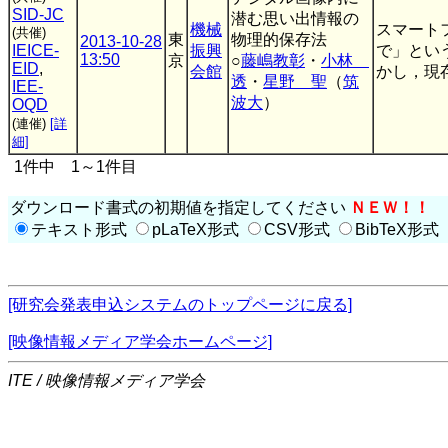
SID-JC
潜む思い出情報の
機械
スマート
(共催)
東
物理的保存法
2013-10-28
IEICE-
振興
で」とい
13:50
京
○
藤嶋教彰
・
小林
EID
,
会館
かし，現存
透
・
星野 聖
（
筑
IEE-
波大
）
OQD
(連催)
[詳
細]
1件中 1～1件目
ダウンロード書式の初期値を指定してください
ＮＥＷ！！
テキスト形式
pLaTeX形式
CSV形式
BibTeX形式
[研究会発表申込システムのトップページに戻る]
[映像情報メディア学会ホームページ]
ITE / 映像情報メディア学会