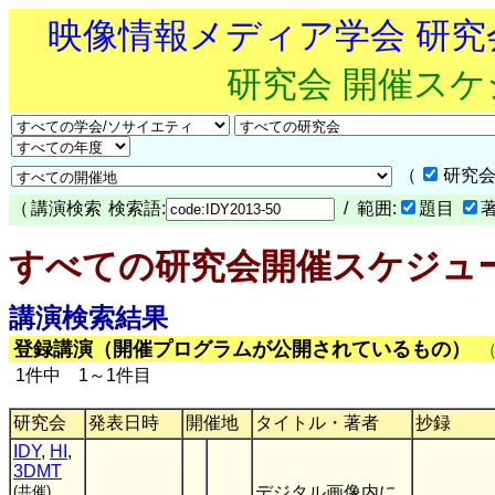
映像情報メディア学会 研
研究会 開催ス
（
研究会
（
講演検索
検索語:
/ 範囲:
題目
すべての研究会開催スケジュ
講演検索結果
登録講演（開催プログラムが公開されているもの）
1件中 1～1件目
研究会
発表日時
開催地
タイトル・著者
抄録
IDY
,
HI
,
3DMT
(共催)
デジタル画像内に