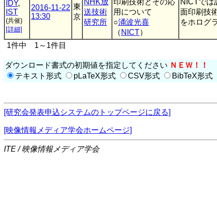
NHK放
印刷技術とその応
NICTで
IDY
,
東
2016-11-22
IST
送技術
用について
面印刷技
13:30
京
(共催)
研究所
○
涌波光喜
をホログラ
[詳細]
（
NICT
）
1件中 1～1件目
ダウンロード書式の初期値を指定してください
ＮＥＷ！！
テキスト形式
pLaTeX形式
CSV形式
BibTeX形式
[研究会発表申込システムのトップページに戻る]
[映像情報メディア学会ホームページ]
ITE / 映像情報メディア学会