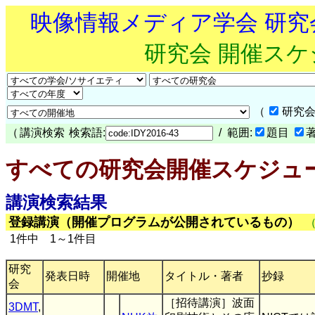
映像情報メディア学会 研
研究会 開催ス
（
研究会
（
講演検索
検索語:
/ 範囲:
題目
すべての研究会開催スケジュ
講演検索結果
登録講演（開催プログラムが公開されているもの）
1件中 1～1件目
研究
発表日時
開催地
タイトル・著者
抄録
会
［招待講演］波面
3DMT
,