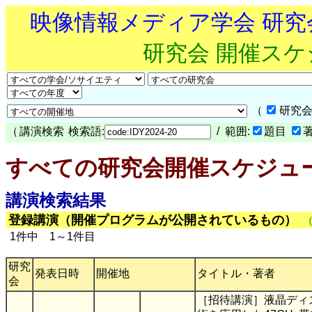
映像情報メディア学会 研
研究会 開催ス
（
研究会
（
講演検索
検索語:
/ 範囲:
題目
すべての研究会開催スケジュ
講演検索結果
登録講演（開催プログラムが公開されているもの）
1件中 1～1件目
研究
発表日時
開催地
タイトル・著者
会
［招待講演］液晶ディ