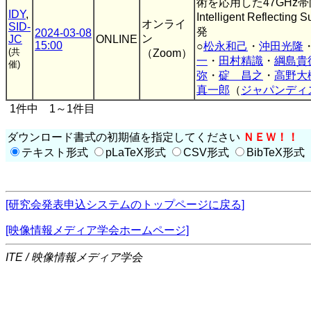
術を応用した47GHz
IDY
,
Intelligent Reflecting
オンライ
SID-
発
2024-03-08
ン
JC
ONLINE
15:00
○
松永和己
・
沖田光隆
(共
（Zoom）
一
・
田村精識
・
綱島貴
催)
弥
・
碇 昌之
・
高野大
真一郎
（
ジャパンディ
1件中 1～1件目
ダウンロード書式の初期値を指定してください
ＮＥＷ！！
テキスト形式
pLaTeX形式
CSV形式
BibTeX形式
[研究会発表申込システムのトップページに戻る]
[映像情報メディア学会ホームページ]
ITE / 映像情報メディア学会