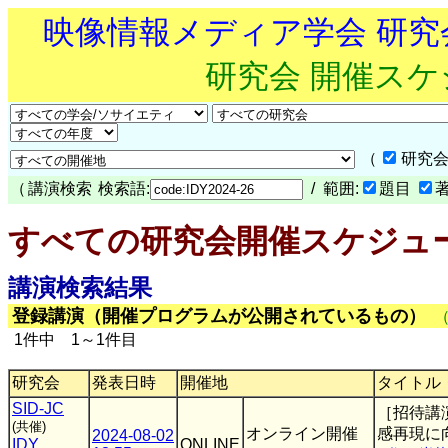
映像情報メディア学会 研
研究会 開催ス
（
研究会
（
講演検索
検索語:
/ 範囲:
題目
すべての研究会開催スケジュ
講演検索結果
登録講演（開催プログラムが公開されているもの）
1件中 1～1件目
研究会
発表日時
開催地
タイトル
SID-JC
［招待講
(共催)
オンライン開催
感再現に
2024-08-02
IDY
,
ONLINE