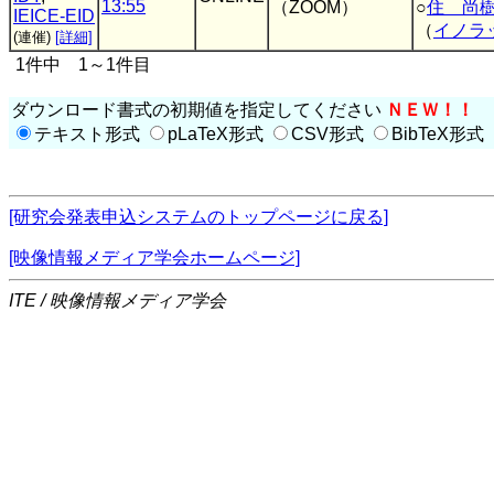
13:55
（ZOOM）
○
住 尚
IEICE-EID
（
イノラ
(連催)
[詳細]
1件中 1～1件目
ダウンロード書式の初期値を指定してください
ＮＥＷ！！
テキスト形式
pLaTeX形式
CSV形式
BibTeX形式
[研究会発表申込システムのトップページに戻る]
[映像情報メディア学会ホームページ]
ITE / 映像情報メディア学会