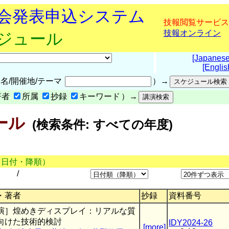
究会発表申込システム
技報閲覧サービス
技報オンライン
ケジュール
[Japanese
[Englis
名/開催地/テーマ
）→
著者
所属
抄録
キーワード
）→
ール
(検索条件: すべての年度)
（日付・降順）
/
・著者
抄録
資料番号
演］煌めきディスプレイ：リアルな質
向けた技術的検討
IDY2024-26
[more]