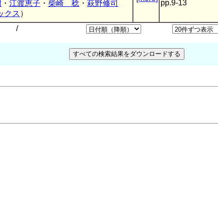
pp.9-13
樹
・
江渡恵子
・
柴崎 稔
・
萩野修司
ックス
）
/