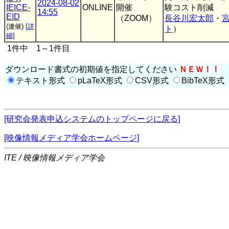
2024-08-02
IEICE-
ONLINE
開催
験コスト削減
14:55
EID
（ZOOM）
長谷川宏太郎
・
(連催)
[詳
ト
）
細]
1件中 1～1件目
ダウンロード書式の初期値を指定してください
ＮＥＷ！！
テキスト形式
pLaTeX形式
CSV形式
BibTeX形式
[研究会発表申込システムのトップページに戻る]
[映像情報メディア学会ホームページ]
ITE / 映像情報メディア学会