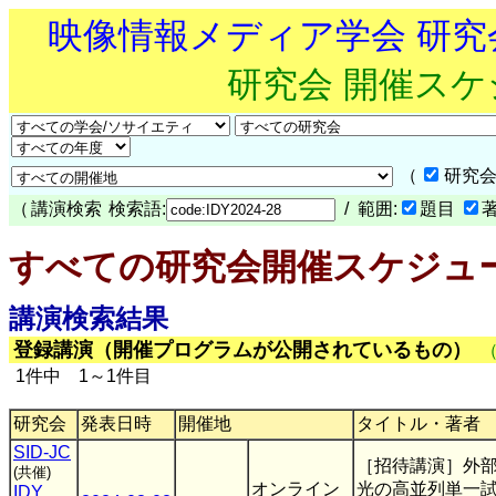
映像情報メディア学会 研
研究会 開催ス
（
研究会
（
講演検索
検索語:
/ 範囲:
題目
すべての研究会開催スケジュ
講演検索結果
登録講演（開催プログラムが公開されているもの）
1件中 1～1件目
研究会
発表日時
開催地
タイトル・著者
SID-JC
［招待講演］外
(共催)
オンライン
光の高並列単一試
IDY
,