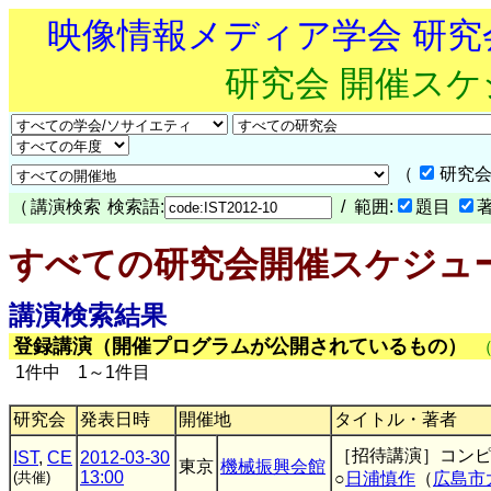
映像情報メディア学会 研
研究会 開催ス
（
研究会
（
講演検索
検索語:
/ 範囲:
題目
すべての研究会開催スケジュ
講演検索結果
登録講演（開催プログラムが公開されているもの）
1件中 1～1件目
研究会
発表日時
開催地
タイトル・著者
［招待講演］コン
IST
,
CE
2012-03-30
東京
機械振興会館
13:00
(共催)
○
日浦慎作
（
広島市