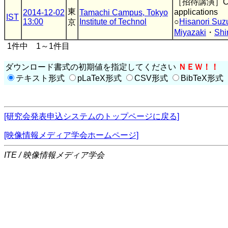
［招待講演］CCD i
東
applications
2014-12-02
Tamachi Campus, Tokyo
IST
13:00
Institute of Technol
○
Hisanori Suz
京
Miyazaki
・
Shi
1件中 1～1件目
ダウンロード書式の初期値を指定してください
ＮＥＷ！！
テキスト形式
pLaTeX形式
CSV形式
BibTeX形式
[研究会発表申込システムのトップページに戻る]
[映像情報メディア学会ホームページ]
ITE / 映像情報メディア学会