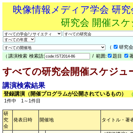
映像情報メディア学会 研
研究会 開催ス
（
研究会
（
講演検索
検索語:
/ 範囲:
題目
すべての研究会開催スケジュ
講演検索結果
登録講演（開催プログラムが公開されているもの）
1件中 1～1件目
研
究
発表日時
開催地
タイトル・著
会