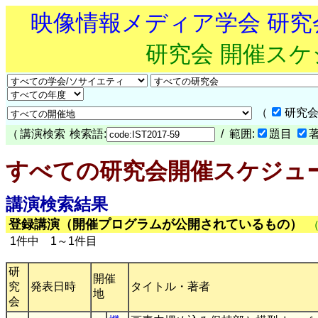
映像情報メディア学会 研
研究会 開催ス
（
研究会
（
講演検索
検索語:
/ 範囲:
題目
すべての研究会開催スケジュ
講演検索結果
登録講演（開催プログラムが公開されているもの）
1件中 1～1件目
研
開催
究
発表日時
タイトル・著者
地
会