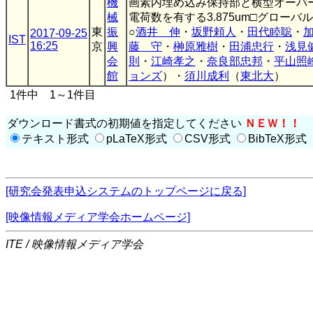
機
画素内埋め込み保持部と横型オーバー
械
電荷数を有する3.875um□グロー
東
振
○
酒井 伸
・
坂野頼人
・
田代睦聡
・
2017-09-25
IST
16:25
京
興
藤 守
・
榊原雅樹
・
田浦忠行
・
浅見
会
則
・
江崎孝之
・
奈良部忠邦
・
平山照
館
ョンズ
）・
須川成利
（
東北大
）
1件中 1～1件目
ダウンロード書式の初期値を指定してください
ＮＥＷ！！
テキスト形式
pLaTeX形式
CSV形式
BibTeX形式
[研究会発表申込システムのトップページに戻る]
[映像情報メディア学会ホームページ]
ITE / 映像情報メディア学会