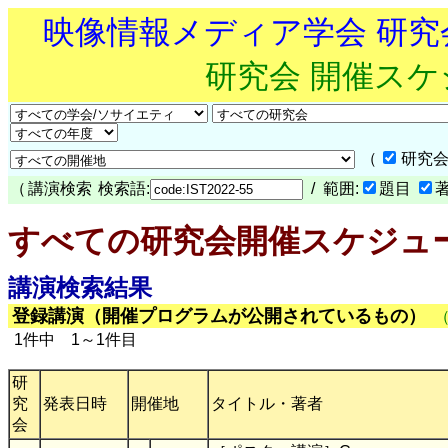
映像情報メディア学会 研
研究会 開催ス
（
研究会
（
講演検索
検索語:
/ 範囲:
題目
すべての研究会開催スケジュ
講演検索結果
登録講演（開催プログラムが公開されているもの）
1件中 1～1件目
研
究
発表日時
開催地
タイトル・著者
会