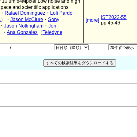
m 64Mpixel Low noise and high
pace and scientific applications
・
Rafael Dominguez
・
Loli Pardo
・
IST2022-55
s
）・
Jason McClure
・
Sony
[more]
pp.45-46
・
Jason Nottingham
・
Jon
）・
Ana Gonzalez
（
Teledyne
/