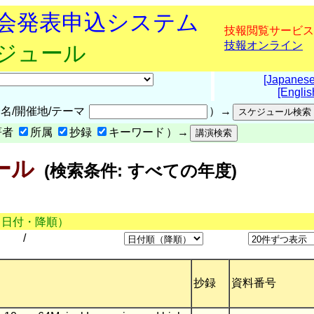
究会発表申込システム
技報閲覧サービス
技報オンライン
ケジュール
[Japanese
[Englis
名/開催地/テーマ
）→
著者
所属
抄録
キーワード
）→
ール
(検索条件: すべての年度)
（日付・降順）
/
抄録
資料番号