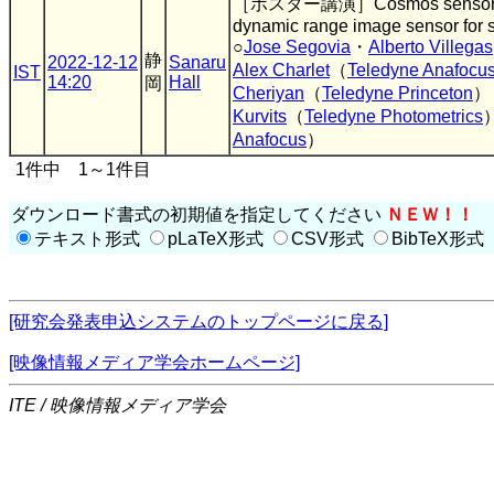
［ポスター講演］Cosmos sensor 10 u
dynamic range image sensor for s
○
Jose Segovia
・
Alberto Villegas
静
2022-12-12
Sanaru
Alex Charlet
（
Teledyne Anafocu
IST
14:20
Hall
岡
Cheriyan
（
Teledyne Princeton
）
Kurvits
（
Teledyne Photometrics
Anafocus
）
1件中 1～1件目
ダウンロード書式の初期値を指定してください
ＮＥＷ！！
テキスト形式
pLaTeX形式
CSV形式
BibTeX形式
[研究会発表申込システムのトップページに戻る]
[映像情報メディア学会ホームページ]
ITE / 映像情報メディア学会