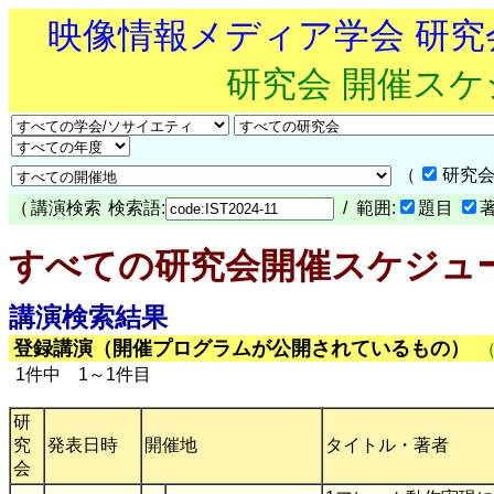
映像情報メディア学会 研
研究会 開催ス
（
研究会
（
講演検索
検索語:
/ 範囲:
題目
すべての研究会開催スケジュ
講演検索結果
登録講演（開催プログラムが公開されているもの）
1件中 1～1件目
研
究
発表日時
開催地
タイトル・著者
会