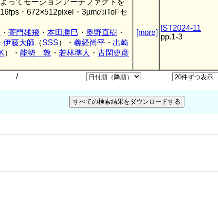
によってモーションアーチファクトを
s・672×512pixel・3µmのiToFセ
IST2024-11
造
・
寄門雄飛
・
本田勝巳
・
奥野直樹
・
[more]
pp.1-3
・
伊藤大師
（
SSS
）・
義経尚平
・
出崎
K
）・
能勢 敦
・
若林準人
・
古閑史彦
/