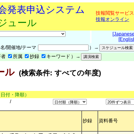
究会発表申込システム
技報閲覧サービス
技報オンライン
ケジュール
[Japanese
[Englis
名/開催地/テーマ
）→
著者
所属
抄録
キーワード
）→
ール
(検索条件: すべての年度)
（日付・降順）
/
抄録
資料番号