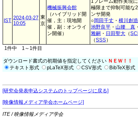
1フレーム動作実現
機械振興会館
極限まで抑制可能な216fp
（ハイブリッド開
ンサ開発
東
2024-03-27
IST
催，主：現地開
○
岡田千丈
・
横川創
10:05
京
催，副：オンライ
池野良平
・
山腰 真
ン開催）
雅嗣
・
日田聖大
（
SC
（
SSS
）
1件中 1～1件目
ダウンロード書式の初期値を指定してください
ＮＥＷ！！
テキスト形式
pLaTeX形式
CSV形式
BibTeX形式
[研究会発表申込システムのトップページに戻る]
[映像情報メディア学会ホームページ]
ITE / 映像情報メディア学会