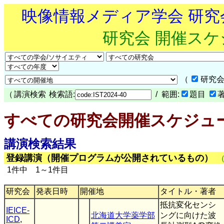
映像情報メディア学会 研
研究会 開催ス
（
研究会
（
講演検索
検索語:
/ 範囲:
題目
すべての研究会開催スケジュ
講演検索結果
登録講演（開催プログラムが公開されているもの）
1件中 1～1件目
研究会
発表日時
開催地
タイトル・著者
抵抗変化センシ
IEICE-
北海道大学薬学部
ングに向けた波
ICD
,