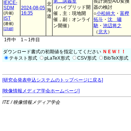
第二講義室
長計測型A/D変換
IEICE-
北
（ハイブリッド開
器の検討
SDM
2024-08-05
海
16:35
(共催)
催，主：現地開
○
小松純大
・
富樫
道
IST
催，副：オンライ
拓斗
・
沈 嘯
(連催)
ン開催）
馳
・
池辺将之
[詳細]
（
北大
）
1件中 1～1件目
ダウンロード書式の初期値を指定してください
ＮＥＷ！！
テキスト形式
pLaTeX形式
CSV形式
BibTeX形式
[研究会発表申込システムのトップページに戻る]
[映像情報メディア学会ホームページ]
ITE / 映像情報メディア学会