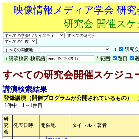
映像情報メディア学会 研
研究会 開催ス
（
研究会
（
講演検索
検索語:
/ 範囲:
題目
すべての研究会開催スケジュ
講演検索結果
登録講演（開催プログラムが公開されているもの）
1件中 1～1件目
研
究
発表日時
開催地
タイトル・著者
会