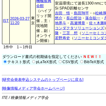
機械振興
室温環境にて波長1300 nmにてPD
会館
Si SPAD距離センサ
（ハイブ
吉田 悟
・
島田翔平
・○
松崎
リッド開
東
悠介
・
長山哲治
・
落合聡一
・
2026-03-27
IST
催，主：
11:20
京
地界斗
・
高瀬博章
・
佐々木勝
現地開
コンダクタソリューションズ
催，副：
隆
・
三苫 想
（
ソニーセミコ
オンライ
若野寿史
（
ソニーセミコンダ
ン開催）
1件中 1～1件目
ダウンロード書式の初期値を指定してください
ＮＥＷ！！
テキスト形式
pLaTeX形式
CSV形式
BibTeX形式
[研究会発表申込システムのトップページに戻る]
[映像情報メディア学会ホームページ]
ITE / 映像情報メディア学会