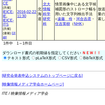
CE
北大
情景画像中にある文字候
(共催)
北
情報
補図形のストローク幅を
放
IEICE-
2016-02-22
海
科学
用いた文字列検出手法
量
IE
,
11:30
道
研究
○
遠藤 伶
・
河合吉彦
・
索し
IEICE-
科
住吉英樹
（
NHK
）
ITS
(共催)
(連催)
[詳
細]
1件中 1～1件目
ダウンロード書式の初期値を指定してください
ＮＥＷ！！
テキスト形式
pLaTeX形式
CSV形式
BibTeX形式
[研究会発表申込システムのトップページに戻る]
[映像情報メディア学会ホームページ]
ITE / 映像情報メディア学会