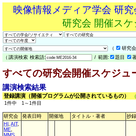
映像情報メディア学会 研
研究会 開催ス
（
研究会
（
講演検索
検索語:
/ 範囲:
題目
すべての研究会開催スケジュ
講演検索結果
登録講演（開催プログラムが公開されているもの）
1件中 1～1件目
研究会
発表日時
開催地
タイトル・著者
抄
HI
,
AIT
,
ME
,
MMS
,