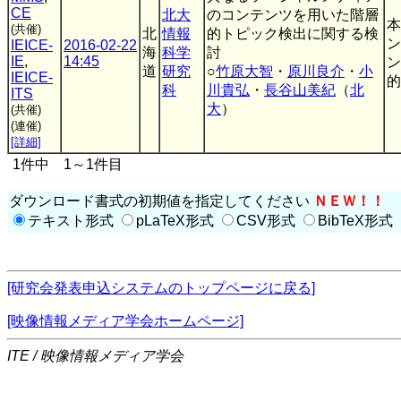
CE
北大
のコンテンツを用いた階層
本
(共催)
北
情報
的トピック検出に関する検
ン
IEICE-
2016-02-22
海
科学
討
IE
,
14:45
ン
道
研究
○
竹原大智
・
原川良介
・
小
IEICE-
的.
科
川貴弘
・
長谷山美紀
（
北
ITS
大
）
(共催)
(連催)
[詳細]
1件中 1～1件目
ダウンロード書式の初期値を指定してください
ＮＥＷ！！
テキスト形式
pLaTeX形式
CSV形式
BibTeX形式
[研究会発表申込システムのトップページに戻る]
[映像情報メディア学会ホームページ]
ITE / 映像情報メディア学会