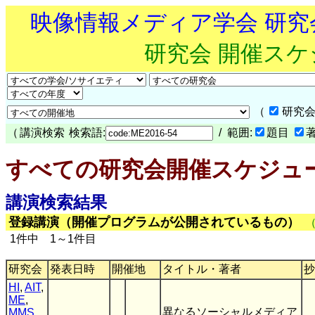
映像情報メディア学会 研
研究会 開催ス
（
研究会
（
講演検索
検索語:
/ 範囲:
題目
すべての研究会開催スケジュ
講演検索結果
登録講演（開催プログラムが公開されているもの）
1件中 1～1件目
研究会
発表日時
開催地
タイトル・著者
抄
HI
,
AIT
,
ME
,
異なるソーシャルメディア
MMS
,