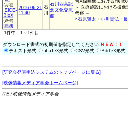
胃X線画像におけるHelicoba
石川四高記
(共催)
石
～ 医療施設における撮
2016-06-21
念文化交流
IEICE-
11:40
川
考察 ～
BioX
館
○
石原賢太
・
小川貴弘
・
長
(連催)
[詳細]
1件中 1～1件目
ダウンロード書式の初期値を指定してください
ＮＥＷ！！
テキスト形式
pLaTeX形式
CSV形式
BibTeX形式
[研究会発表申込システムのトップページに戻る]
[映像情報メディア学会ホームページ]
ITE / 映像情報メディア学会