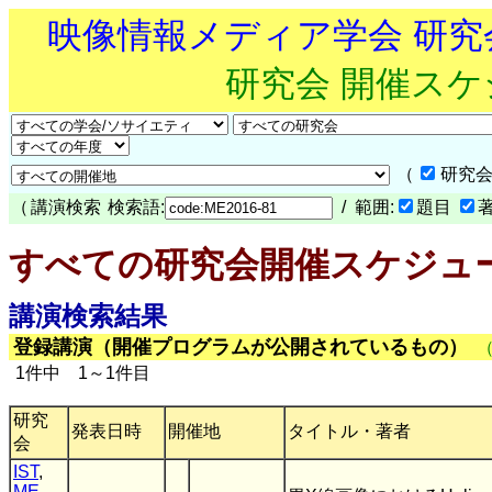
映像情報メディア学会 研
研究会 開催ス
（
研究会
（
講演検索
検索語:
/ 範囲:
題目
すべての研究会開催スケジュ
講演検索結果
登録講演（開催プログラムが公開されているもの）
1件中 1～1件目
研究
発表日時
開催地
タイトル・著者
会
IST
,
ME