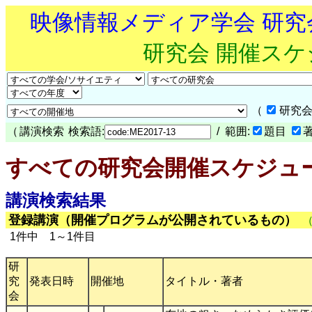
映像情報メディア学会 研
研究会 開催ス
（
研究会
（
講演検索
検索語:
/ 範囲:
題目
すべての研究会開催スケジュ
講演検索結果
登録講演（開催プログラムが公開されているもの）
1件中 1～1件目
研
究
発表日時
開催地
タイトル・著者
会