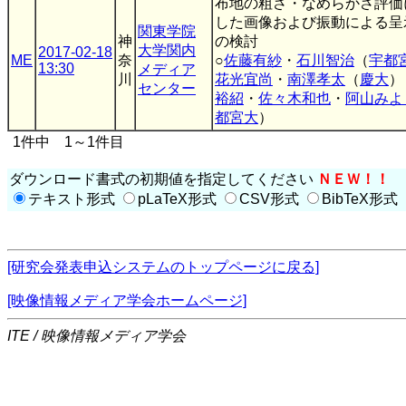
布地の粗さ・なめらかさ評価
した画像および振動による呈
関東学院
神
の検討
大学関内
2017-02-18
ME
奈
○
佐藤有紗
・
石川智治
（
宇都
13:30
メディア
川
花光宜尚
・
南澤孝太
（
慶大
）
センター
裕紹
・
佐々木和也
・
阿山みよ
都宮大
）
1件中 1～1件目
ダウンロード書式の初期値を指定してください
ＮＥＷ！！
テキスト形式
pLaTeX形式
CSV形式
BibTeX形式
[研究会発表申込システムのトップページに戻る]
[映像情報メディア学会ホームページ]
ITE / 映像情報メディア学会