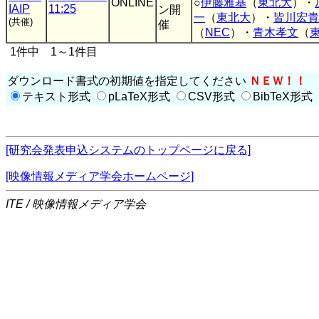
ONLINE
○
伊藤雅基
（
東北大
）・
IAIP
11:25
ン開
一
（
東北大
）・
皆川宏貴
(共催)
催
（
NEC
）・
青木孝文
（
1件中 1～1件目
ダウンロード書式の初期値を指定してください
ＮＥＷ！！
テキスト形式
pLaTeX形式
CSV形式
BibTeX形式
[研究会発表申込システムのトップページに戻る]
[映像情報メディア学会ホームページ]
ITE / 映像情報メディア学会