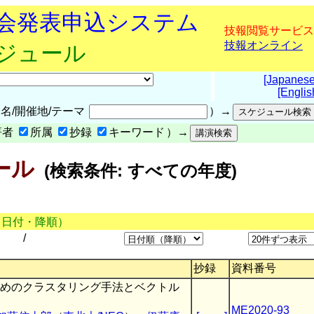
究会発表申込システム
技報閲覧サービス
技報オンライン
ケジュール
[Japanese
[Englis
名/開催地/テーマ
）→
著者
所属
抄録
キーワード
）→
ール
(検索条件: すべての年度)
（日付・降順）
/
抄録
資料番号
めのクラスタリング手法とベクトル
ME2020-93