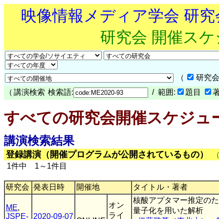
映像情報メディア学会 研
研究会 開催ス
（
研究会
（
講演検索
検索語:
/ 範囲:
題目
すべての研究会開催スケジュ
講演検索結果
登録講演（開催プログラムが公開されているもの）
1件中 1～1件目
研究会
発表日時
開催地
タイトル・著者
核酸アプタマー推定のた
オン
ME
,
量子化を用いた解析
ライ
JSPE-
2020-09-07