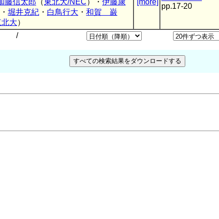
加藤信太郎
（
東北大/NEC
）・
伊藤康
[more]
pp.17-20
・
堀井克紀
・
白鳥行大
・
和賀 巌
東北大
）
/